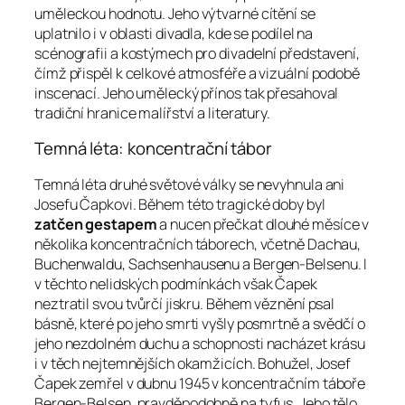
uměleckou hodnotu. Jeho výtvarné cítění se
uplatnilo i v oblasti divadla, kde se podílel na
scénografii a kostýmech pro divadelní představení,
čímž přispěl k celkové atmosféře a vizuální podobě
inscenací. Jeho umělecký přínos tak přesahoval
tradiční hranice malířství a literatury.
Temná léta: koncentrační tábor
Temná léta druhé světové války se nevyhnula ani
Josefu Čapkovi. Během této tragické doby byl
zatčen gestapem
a nucen přečkat dlouhé měsíce v
několika koncentračních táborech, včetně Dachau,
Buchenwaldu, Sachsenhausenu a Bergen-Belsenu. I
v těchto nelidských podmínkách však Čapek
neztratil svou tvůrčí jiskru. Během věznění psal
básně, které po jeho smrti vyšly posmrtně a svědčí o
jeho nezdolném duchu a schopnosti nacházet krásu
i v těch nejtemnějších okamžicích. Bohužel, Josef
Čapek zemřel v dubnu 1945 v koncentračním táboře
Bergen-Belsen, pravděpodobně na tyfus. Jeho tělo