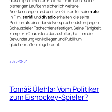
diesem prominenten Preis hat er im Laufe seiner
bisherigen Laufbahn sicherlich weitere
Anerkennungen und positive Kritiken für seine
role
in Film,
seriál
und
divadlo
erhalten, die seine
Position als einer der vielversprechendsten jungen
Schauspieler Tschechiens festigen. Seine Fähigkeit,
komplexe Charaktere darzustellen, hat ihm die
Bewunderung von Kollegen und Publikum
gleichermaßen eingebracht.
2025-12-04
Tomáš Úlehla: Vom Politiker
zum Eishockey-Spieler?