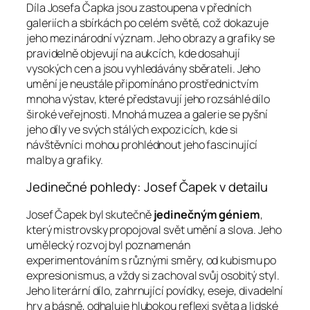
Díla Josefa Čapka jsou zastoupena v předních
galeriích a sbírkách po celém světě, což dokazuje
jeho mezinárodní význam. Jeho obrazy a grafiky se
pravidelně objevují na aukcích, kde dosahují
vysokých cen a jsou vyhledávány sběrateli. Jeho
umění je neustále připomínáno prostřednictvím
mnoha výstav, které představují jeho rozsáhlé dílo
široké veřejnosti. Mnohá muzea a galerie se pyšní
jeho díly ve svých stálých expozicích, kde si
návštěvníci mohou prohlédnout jeho fascinující
malby a grafiky.
Jedinečné pohledy: Josef Čapek v detailu
Josef Čapek byl skutečně
jedinečným géniem
,
který mistrovsky propojoval svět umění a slova. Jeho
umělecký rozvoj byl poznamenán
experimentováním s různými směry, od kubismu po
expresionismus, a vždy si zachoval svůj osobitý styl.
Jeho literární dílo, zahrnující povídky, eseje, divadelní
hry a básně, odhaluje hlubokou reflexi světa a lidské