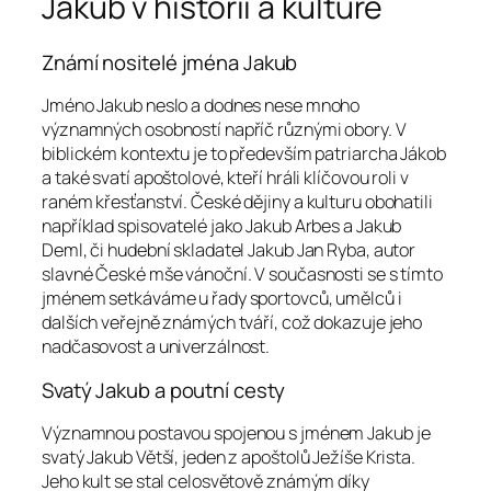
Jakub v historii a kultuře
Známí nositelé jména Jakub
Jméno Jakub neslo a dodnes nese mnoho
významných osobností napříč různými obory. V
biblickém kontextu je to především patriarcha Jákob
a také svatí apoštolové, kteří hráli klíčovou roli v
raném křesťanství. České dějiny a kulturu obohatili
například spisovatelé jako Jakub Arbes a Jakub
Deml, či hudební skladatel Jakub Jan Ryba, autor
slavné České mše vánoční. V současnosti se s tímto
jménem setkáváme u řady sportovců, umělců i
dalších veřejně známých tváří, což dokazuje jeho
nadčasovost a univerzálnost.
Svatý Jakub a poutní cesty
Významnou postavou spojenou s jménem Jakub je
svatý Jakub Větší, jeden z apoštolů Ježíše Krista.
Jeho kult se stal celosvětově známým díky