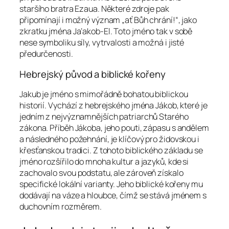
staršího bratra Ezaua. Některé zdroje pak
připomínají i možný význam „ať Bůh chrání!“, jako
zkratku jména Ja’akob-El. Toto jméno tak v sobě
nese symboliku síly, vytrvalosti a možná i jisté
předurčenosti.
Hebrejský původ a biblické kořeny
Jakub je jméno s mimořádně bohatou biblickou
historií. Vychází z hebrejského jména Jákob, které je
jedním z nejvýznamnějších patriarchů Starého
zákona. Příběh Jákoba, jeho pouti, zápasu s andělem
a následného požehnání, je klíčový pro židovskou i
křesťanskou tradici. Z tohoto biblického základu se
jméno rozšířilo do mnoha kultur a jazyků, kde si
zachovalo svou podstatu, ale zároveň získalo
specifické lokální varianty. Jeho biblické kořeny mu
dodávají na váze a hloubce, čímž se stává jménem s
duchovním rozměrem.