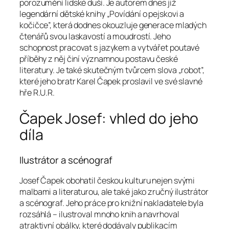
porozumění lidské duši. Je autorem dnes již
legendární dětské knihy „Povídání o pejskovi a
kočičce”, která dodnes okouzluje generace mladých
čtenářů svou laskavostí a moudrostí. Jeho
schopnost pracovat s jazykem a vytvářet poutavé
příběhy z něj činí významnou postavu české
literatury. Je také skutečným tvůrcem slova „robot”,
které jeho bratr Karel Čapek proslavil ve své slavné
hře R.U.R.
Čapek Josef: vhled do jeho
díla
Ilustrátor a scénograf
Josef Čapek obohatil českou kulturu nejen svými
malbami a literaturou, ale také jako zručný ilustrátor
a scénograf. Jeho práce pro knižní nakladatele byla
rozsáhlá – ilustroval mnoho knih a navrhoval
atraktivní obálky, které dodávaly publikacím