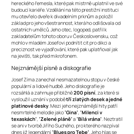
hereckého řemesla, které pak mistrně uplatnil ve své
budoucí kariéře. Vzdělání na této prestižní instituci
mu otevřelo dveře k divadelním prknům a položil
základ pro jeho všestrannost, která ho odlišovala od
ostatních umělců. Jeho otec, logoped, patřil k
zakladatelům tohoto oboru v Československu, což
mohlo v mladém Josefovi podnítit cit pro dikci a
preciznost ve vyjadřování, které pak uplatňoval jak
na jevišti, tak před mikrofonem.
Nejznámější písně a diskografie
Josef Zíma zanechal nesmazatelnou stopu v české
populární a lidové hudbě. Jeho diskografie je
rozsáhlá a zahrnuje přibližně
200 písní
, za které si
vysloužil uznání v podobě
tří zlatých desek a jedné
platinové desky
. Mezi jeho nejznámější hity patří
nesmrtelné melodie jako
’Gina’
,
’Milenci v
texaskách’
,
’Zelené pláně’
a
’Bílá vrána’
. Neztratil
se ani v tvorbě Jiřího Suchého, pro kterého nazpíval
dnes již legendární
’Blues pro Tebe’
. Jeho hlas se