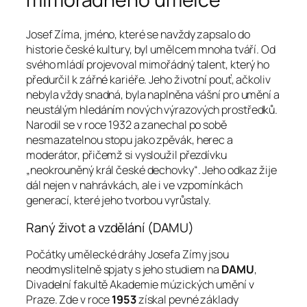
Josef Zíma, jméno, které se navždy zapsalo do
historie české kultury, byl umělcem mnoha tváří. Od
svého mládí projevoval mimořádný talent, který ho
předurčil k zářné kariéře. Jeho životní pouť, ačkoliv
nebyla vždy snadná, byla naplněna vášní pro umění a
neustálým hledáním nových výrazových prostředků.
Narodil se v roce 1932 a zanechal po sobě
nesmazatelnou stopu jako zpěvák, herec a
moderátor, přičemž si vysloužil přezdívku
„neokrouněný král české dechovky“. Jeho odkaz žije
dál nejen v nahrávkách, ale i ve vzpomínkách
generací, které jeho tvorbou vyrůstaly.
Raný život a vzdělání (DAMU)
Počátky umělecké dráhy Josefa Zímy jsou
neodmyslitelně spjaty s jeho studiem na
DAMU
,
Divadelní fakultě Akademie múzických umění v
Praze. Zde v roce
1953
získal pevné základy