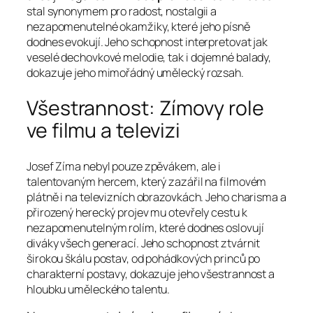
stal synonymem pro radost, nostalgii a
nezapomenutelné okamžiky, které jeho písně
dodnes evokují. Jeho schopnost interpretovat jak
veselé dechovkové melodie, tak i dojemné balady,
dokazuje jeho mimořádný umělecký rozsah.
Všestrannost: Zímovy role
ve filmu a televizi
Josef Zíma nebyl pouze zpěvákem, ale i
talentovaným hercem, který zazářil na filmovém
plátně i na televizních obrazovkách. Jeho charisma a
přirozený herecký projev mu otevřely cestu k
nezapomenutelným rolím, které dodnes oslovují
diváky všech generací. Jeho schopnost ztvárnit
širokou škálu postav, od pohádkových princů po
charakterní postavy, dokazuje jeho všestrannost a
hloubku uměleckého talentu.