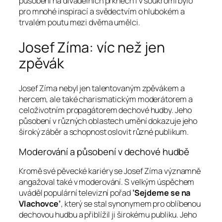
působení na divadelních prknech i v soukromí bylo
pro mnohé inspirací a svědectvím o hlubokém a
trvalém poutu mezi dvěma umělci.
Josef Zíma: víc než jen
zpěvák
Josef Zíma nebyl jen talentovaným zpěvákem a
hercem, ale také charismatickým moderátorem a
celoživotním propagátorem dechové hudby. Jeho
působení v různých oblastech umění dokazuje jeho
široký záběr a schopnost oslovit různé publikum.
Moderování a působení v dechové hudbě
Kromě své pěvecké kariéry se Josef Zíma významně
angažoval také v moderování. S velkým úspěchem
uváděl populární televizní pořad
’Sejdeme se na
Vlachovce’
, který se stal synonymem pro oblíbenou
dechovou hudbu a přiblížil ji širokému publiku. Jeho