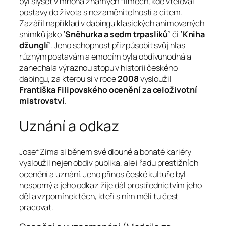
byl slyšet v mnoha známých filmech, kde vtěloval
postavy do života s nezaměnitelností a citem.
Zazářil například v dabingu klasických animovaných
snímků jako
’Sněhurka a sedm trpaslíků’
či
’Kniha
džunglí’
. Jeho schopnost přizpůsobit svůj hlas
různým postavám a emocím byla obdivuhodná a
zanechala výraznou stopu v historii českého
dabingu, za kterou si v roce
2008
vysloužil
Františka Filipovského ocenění za celoživotní
mistrovství
.
Uznání a odkaz
Josef Zíma si během své dlouhé a bohaté kariéry
vysloužil nejen obdiv publika, ale i řadu prestižních
ocenění a uznání. Jeho přínos české kultuře byl
nesporný a jeho odkaz žije dál prostřednictvím jeho
děl a vzpomínek těch, kteří s ním měli tu čest
pracovat.