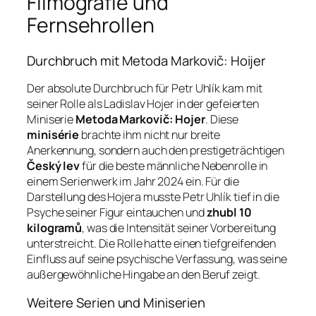
Filmografie und
Fernsehrollen
Durchbruch mit Metoda Markovič: Hoijer
Der absolute Durchbruch für Petr Uhlík kam mit
seiner Rolle als Ladislav Hojer in der gefeierten
Miniserie
Metoda Markovič: Hojer
. Diese
minisérie
brachte ihm nicht nur breite
Anerkennung, sondern auch den prestigeträchtigen
Český lev
für die beste männliche Nebenrolle in
einem Serienwerk im Jahr 2024 ein. Für die
Darstellung des Hojera musste Petr Uhlík tief in die
Psyche seiner Figur eintauchen und
zhubl 10
kilogramů
, was die Intensität seiner Vorbereitung
unterstreicht. Die Rolle hatte einen tiefgreifenden
Einfluss auf seine psychische Verfassung, was seine
außergewöhnliche Hingabe an den Beruf zeigt.
Weitere Serien und Miniserien