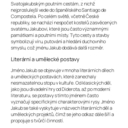
Svatojakubským poutním cestám, z nichž
nejproslulejší vede do španělského Santiago de
Compostela. Po celém světě, včetně České
republiky, se nachází nespočet kostelů zasvěcených
svatému Jakubovi, které jsou často významnými
památkami a poutními místy. Tyto cesty a stavby
symbolizují víru, putování a hledání duchovního
smyslu, což jménu Jakub dodává další rozměr.
Literární a umělecké postavy
Jméno Jakub se objevuje v mnoha literárních dílech
a uměleckých postavách, které zanechaly
nesmazatelnou stopu v kultuře. Od klasických děl,
jako jsou divadelní hry od Diderota, až po moderní
literaturu, se postavy s tímto jménem často
vyznačují specifickými charakterovými rysy. Jméno
Jakub se také vyskytuje v názvech literárních děl a
uměleckých projektů, čímž se jeho odkaz dále šíří a
propojuje s tvůrčí činností.