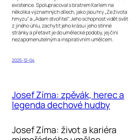
existence. Spolupracoval s bratrem Karlem na
několika významných dílech, jako jsou hry „Ze života
hmyzu” a „Adam stvořitel”. Jeho schopnost vidět svět
z jiného úhlu, zachytit jeho krásu i jeho stinné
stránky a přetavit je do umělecké podoby, jej činí
nezapomenutelným a inspirativním umělcem.
2025-12-04
Josef Zíma: zpěvák, herec a
legenda dechové hudby
Josef Zíma: život a kariéra
mimořádného umělce