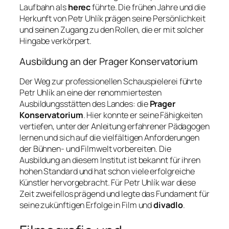
Laufbahn als
herec
führte. Die frühen Jahre und die
Herkunft von Petr Uhlík prägen seine Persönlichkeit
und seinen Zugang zu den Rollen, die er mit solcher
Hingabe verkörpert.
Ausbildung an der Prager Konservatorium
Der Weg zur professionellen Schauspielerei führte
Petr Uhlík an eine der renommiertesten
Ausbildungsstätten des Landes: die
Prager
Konservatorium
. Hier konnte er seine Fähigkeiten
vertiefen, unter der Anleitung erfahrener Pädagogen
lernen und sich auf die vielfältigen Anforderungen
der Bühnen- und Filmwelt vorbereiten. Die
Ausbildung an diesem Institut ist bekannt für ihren
hohen Standard und hat schon viele erfolgreiche
Künstler hervorgebracht. Für Petr Uhlík war diese
Zeit zweifellos prägend und legte das Fundament für
seine zukünftigen Erfolge in Film und
divadlo
.