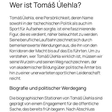
Wer ist Tomáš Úlehla?
Tomáš Úlehla, eine Persönlichkeit, deren Name
sowohl in der tschechischen Politik als auch im
Sport für Aufsehen sorgte, ist eine faszinierende
Figur, die es verdient, näher beleuchtet zu werden.
Seine berufliche Laufbahn zeichnet sich durch
bemerkenswerte Wendungen aus, die ihn von den
Korridoren der Macht bis auf das Eis führten. Um zu
verstehen, wer Tomáš Úlehla wirklich ist, müssen wir
seine Wurzeln und seinen Weg nachzeichnen, der
von akademischer Bildung über politische Ämter bis
hin zu einer unerwarteten sportlichen Leidenschaft
reicht.
Biografie und politischer Werdegang
Die biographischen Stationen von Tomáš Úlehla sind
geprägt von einem Engagement für die öffentliche
Sache, das bereits früh begann. Nach Abschluss