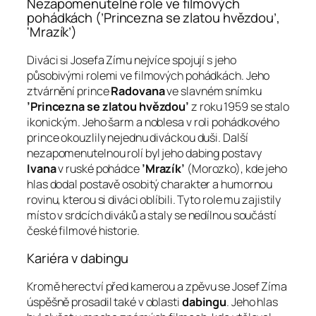
Nezapomenutelné role ve filmových
pohádkách (’Princezna se zlatou hvězdou’,
'Mrazík’)
Diváci si Josefa Zímu nejvíce spojují s jeho
působivými rolemi ve filmových pohádkách. Jeho
ztvárnění prince
Radovana
ve slavném snímku
’Princezna se zlatou hvězdou’
z roku 1959 se stalo
ikonickým. Jeho šarm a noblesa v roli pohádkového
prince okouzlily nejednu diváckou duši. Další
nezapomenutelnou rolí byl jeho dabing postavy
Ivana
v ruské pohádce
’Mrazík’
(Morozko), kde jeho
hlas dodal postavě osobitý charakter a humornou
rovinu, kterou si diváci oblíbili. Tyto role mu zajistily
místo v srdcích diváků a staly se nedílnou součástí
české filmové historie.
Kariéra v dabingu
Kromě herectví před kamerou a zpěvu se Josef Zíma
úspěšně prosadil také v oblasti
dabingu
. Jeho hlas