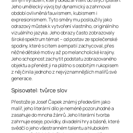
silným výrazem, který dokázal vtělit do svých pláten.
Jeho umělecký vývoj byl dynamický a zahrnoval
období ovlivněná fauvismem, kubismem i
expresionismem. Tyto směry mu posloužily jako
odrazový můstek k vytvoření vlastního, originálního
vizuálního jazyka. Jeho obrazy často zobrazovaly
široké spektrum témat – od postav ze společenské
spodiny, které s citem a empatií zachycoval, přes
něžné dětské motivy až po melancholické krajiny.
Jeho schopnost zachytit podstatu zobrazovaného
objektu a přenést ji na plátno s osobitým rukopisem
z něj činila jednoho z nejvýznamnějších malířů své
generace.
Spisovatel: tvůrce slov
Přestože je Josef Čapek známý především jako
malíř, jeho literární dílo je neméně pozoruhodné a
zasahuje do mnoha žánrů. Jeho literární tvorba
zahrnuje eseje, povídky, divadelní hry a básně, které
svědčí o jeho všestranném talentu a hlubokém