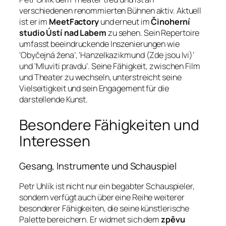
verschiedenen renommierten Bühnen aktiv. Aktuell
ist er im
MeetFactory
und erneut im
Činoherní
studio Ústí nad Labem
zu sehen. Sein Repertoire
umfasst beeindruckende Inszenierungen wie
'Obyčejná žena’, 'Hanzelkazikmund (Zde jsou lvi)’
und 'Mluviti pravdu’. Seine Fähigkeit, zwischen Film
und Theater zu wechseln, unterstreicht seine
Vielseitigkeit und sein Engagement für die
darstellende Kunst.
Besondere Fähigkeiten und
Interessen
Gesang, Instrumente und Schauspiel
Petr Uhlík ist nicht nur ein begabter Schauspieler,
sondern verfügt auch über eine Reihe weiterer
besonderer Fähigkeiten, die seine künstlerische
Palette bereichern. Er widmet sich dem
zpěvu