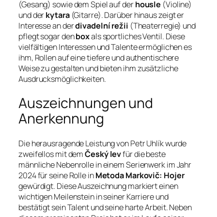
(Gesang) sowie dem Spiel auf der
housle
(Violine)
und der
kytara
(Gitarre). Darüber hinaus zeigt er
Interesse an der
divadelní režii
(Theaterregie) und
pflegt sogar den
box
als sportliches Ventil. Diese
vielfältigen Interessen und Talente ermöglichen es
ihm, Rollen auf eine tiefere und authentischere
Weise zu gestalten und bieten ihm zusätzliche
Ausdrucksmöglichkeiten.
Auszeichnungen und
Anerkennung
Die herausragende Leistung von Petr Uhlík wurde
zweifellos mit dem
Český lev
für die beste
männliche Nebenrolle in einem Serienwerk im Jahr
2024 für seine Rolle in
Metoda Markovič: Hojer
gewürdigt. Diese Auszeichnung markiert einen
wichtigen Meilenstein in seiner Karriere und
bestätigt sein Talent und seine harte Arbeit. Neben