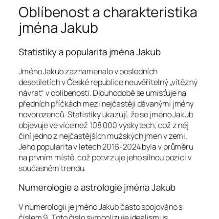
Oblíbenost a charakteristika
jména Jakub
Statistiky a popularita jména Jakub
Jméno Jakub zaznamenalo v posledních
desetiletích v České republice neuvěřitelný „vítězný
návrat“ v oblíbenosti. Dlouhodobě se umisťuje na
předních příčkách mezi nejčastěji dávanými jmény
novorozenců. Statistiky ukazují, že se jméno Jakub
objevuje ve více než 108 000 výskytech, což z něj
činí jedno z nejčastějších mužských jmen v zemi.
Jeho popularita v letech 2016-2024 byla v průměru
na prvním místě, což potvrzuje jeho silnou pozici v
současném trendu.
Numerologie a astrologie jména Jakub
V numerologii je jméno Jakub často spojováno s
číslem 9. Toto číslo symbolizuje idealismus,