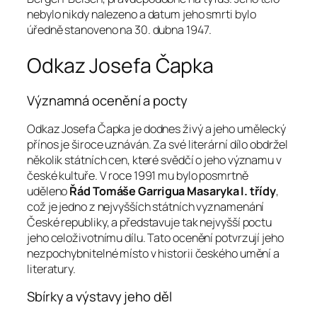
nebylo nikdy nalezeno a datum jeho smrti bylo
úředně stanoveno na 30. dubna 1947.
Odkaz Josefa Čapka
Významná ocenění a pocty
Odkaz Josefa Čapka je dodnes živý a jeho umělecký
přínos je široce uznáván. Za své literární dílo obdržel
několik státních cen, které svědčí o jeho významu v
české kultuře. V roce 1991 mu bylo posmrtně
uděleno
Řád Tomáše Garrigua Masaryka I. třídy
,
což je jedno z nejvyšších státních vyznamenání
České republiky, a představuje tak nejvyšší poctu
jeho celoživotnímu dílu. Tato ocenění potvrzují jeho
nezpochybnitelné místo v historii českého umění a
literatury.
Sbírky a výstavy jeho děl