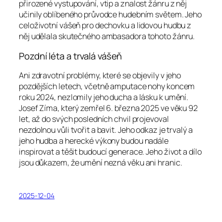
přirozené vystupování, vtip a znalost žánru z něj
učinily oblíbeného průvodce hudebním světem. Jeho
celoživotní vášeň pro dechovku a lidovou hudbu z
něj udělala skutečného ambasadora tohoto žánru.
Pozdní léta a trvalá vášeň
Ani zdravotní problémy, které se objevily v jeho
pozdějších letech, včetně amputace nohy koncem
roku 2024, nezlomily jeho ducha a lásku k umění.
Josef Zíma, který zemřel 6. března 2025 ve věku 92
let, až do svých posledních chvil projevoval
nezdolnou vůli tvořit a bavit. Jeho odkaz je trvalý a
jeho hudba a herecké výkony budou nadále
inspirovat a těšit budoucí generace. Jeho život a dílo
jsou důkazem, že umění nezná věku ani hranic.
2025-12-04