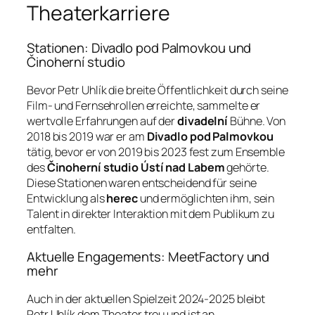
Theaterkarriere
Stationen: Divadlo pod Palmovkou und
Činoherní studio
Bevor Petr Uhlík die breite Öffentlichkeit durch seine
Film- und Fernsehrollen erreichte, sammelte er
wertvolle Erfahrungen auf der
divadelní
Bühne. Von
2018 bis 2019 war er am
Divadlo pod Palmovkou
tätig, bevor er von 2019 bis 2023 fest zum Ensemble
des
Činoherní studio Ústí nad Labem
gehörte.
Diese Stationen waren entscheidend für seine
Entwicklung als
herec
und ermöglichten ihm, sein
Talent in direkter Interaktion mit dem Publikum zu
entfalten.
Aktuelle Engagements: MeetFactory und
mehr
Auch in der aktuellen Spielzeit 2024-2025 bleibt
Petr Uhlík dem Theater treu und ist an