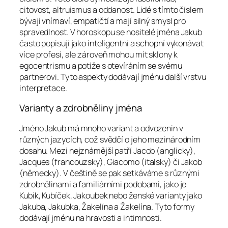
citovost, altruismus a oddanost. Lidé s tímto číslem
bývají vnímaví, empatičtí a mají silný smysl pro
spravedlnost. V horoskopu se nositelé jména Jakub
často popisují jako inteligentní a schopní vykonávat
více profesí, ale zároveň mohou mít sklony k
egocentrismu a potíže s otevíráním se svému
partnerovi. Tyto aspekty dodávají jménu další vrstvu
interpretace.
Varianty a zdrobněliny jména
Jméno Jakub má mnoho variant a odvozenin v
různých jazycích, což svědčí o jeho mezinárodním
dosahu. Mezi nejznámější patří Jacob (anglicky),
Jacques (francouzsky), Giacomo (italsky) či Jakob
(německy). V češtině se pak setkáváme s různými
zdrobnělinami a familiárními podobami, jako je
Kubík, Kubíček, Jakoubek nebo ženské varianty jako
Jakuba, Jakubka, Žakelína a Žakelína. Tyto formy
dodávají jménu na hravosti a intimnosti.