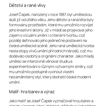
Dětství a rané vlivy
Josef Čapek, narozený v roce 1887, byl uměleckou
duší již od útlého věku. Jeho dětství a raná léta byly
formovány prostředím, které mu umožnilo rozvíjet
jeho kreativní sklony. Již v mládí se projevoval jeho
zájem o vizuální umění i o literární tvorbu, což
později definovalo jeho jedinečné postavení na
české umělecké scéně. Jeho raná umělecká tvorba
nesla stopy vlivů umění přírodních národů, což mu
dodávalo osobitý a originální charakter. Jako mladý
umělec se intenzivně věnoval studiu a
experimentování s různými výtvarnými směry, což
mu umožnilo postupně vyvinout vlastní
nezaměnitelný styl, který obohatil české moderní
umění.
Malíř: hra barev a výraz
Jako malíř se Josef Čapek vyznačoval hrou barev a