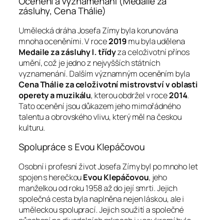
Ocenění a vyznamenání (Medaile za
zásluhy, Cena Thálie)
Umělecká dráha Josefa Zímy byla korunována
mnoha oceněními. V roce
2019
mu byla udělena
Medaile za zásluhy I. třídy
za celoživotní přínos
umění, což je jedno z nejvyšších státních
vyznamenání. Dalším významným oceněním byla
Cena Thálie za celoživotní mistrovství v oblasti
operety a muzikálu
, kterou obdržel v roce
2014
.
Tato ocenění jsou důkazem jeho mimořádného
talentu a obrovského vlivu, který měl na českou
kulturu.
Spolupráce s Evou Klepáčovou
Osobní i profesní život Josefa Zímy byl po mnoho let
spojen s herečkou
Evou Klepáčovou
, jeho
manželkou od roku 1958 až do její smrti. Jejich
společná cesta byla naplněna nejen láskou, ale i
uměleckou spoluprací. Jejich soužití a společné