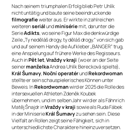
Nach seinem triumphalen Erfolg blieb Petr Uhlík
nicht untätig und baute seine beeindruckende
filmografie
weiter aus. Er wirkte in zahlreichen
weiteren
seriál
und
minisérie
mit, darunter die
Serie
Adikts
, wo seine Figur Max die denkwürdige
Zeile „Ty neděláš drogy, ty děláš drogy.” von sich gab
und auf seinem Handy die Aufkleber „BANGER” trug,
eine Anspielung auf frühere Werke des Regisseurs.
Auch in
Pět let
,
Vraždy v kraji
(wo er an der Seite
seiner
manželka
Andrea Uhlík Berecková spielte),
Král Šumavy
,
Noční operatér
und
Rekordwoman
stellte er sein schauspielerisches Können unter
Beweis. In
Rekordwoman
wird er 2025 die Rolle des
intersexuellen Athleten Zdeněk Koubek
übernehmen, und im selben Jahr wird er als Fähnrich
Matěj Šnajdr in
Vraždy v kraji
sowie als Ruda Fábek
in der Miniserie
Král Šumavy
zu sehen sein. Diese
Vielfalt an Rollen zeigt seine Fähigkeit, sich in
unterschiedlichste Charaktere hineinzuversetzen.