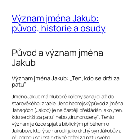
Význam jména Jakub:
původ, historie a osudy
Původ a význam jména
Jakub
Význam jména Jakub: „Ten, kdo se drží za
patu”
Jméno Jakub má hluboké kořeny sahající až do
starověkého Izraele. Jeho hebrejský původ z jména
Jahagóbh (Jákob) je nejčastěji překládán jako „ten,
kdo se drží za patu“ nebo „druhorozený“. Tento
význam je úzce spjat s biblickým příběhem o
Jakubovi, který se narodil jako druhý syn Jákobův a
při porodu se instinktivně držel za patu svého