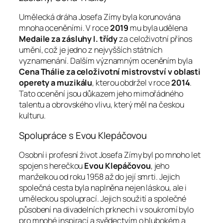
Umělecká dráha Josefa Zímy byla korunována
mnoha oceněními. V roce
2019
mu byla udělena
Medaile za zásluhy I. třídy
za celoživotní přínos
umění, což je jedno z nejvyšších státních
vyznamenání. Dalším významným oceněním byla
Cena Thálie za celoživotní mistrovství v oblasti
operety a muzikálu
, kterou obdržel v roce
2014
.
Tato ocenění jsou důkazem jeho mimořádného
talentu a obrovského vlivu, který měl na českou
kulturu.
Spolupráce s Evou Klepáčovou
Osobní i profesní život Josefa Zímy byl po mnoho let
spojen s herečkou
Evou Klepáčovou
, jeho
manželkou od roku 1958 až do její smrti. Jejich
společná cesta byla naplněna nejen láskou, ale i
uměleckou spoluprací. Jejich soužití a společné
působení na divadelních prknech i v soukromí bylo
pro mnohé inspirací a svědectvím o hlubokém a