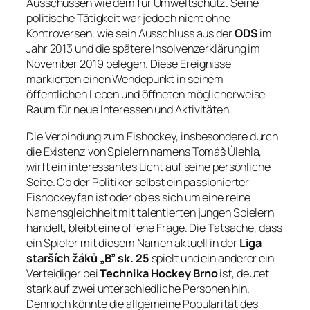
Ausschüssen wie dem für Umweltschutz. Seine
politische Tätigkeit war jedoch nicht ohne
Kontroversen, wie sein Ausschluss aus der
ODS
im
Jahr 2013 und die spätere Insolvenzerklärung im
November 2019 belegen. Diese Ereignisse
markierten einen Wendepunkt in seinem
öffentlichen Leben und öffneten möglicherweise
Raum für neue Interessen und Aktivitäten.
Die Verbindung zum Eishockey, insbesondere durch
die Existenz von Spielern namens Tomáš Úlehla,
wirft ein interessantes Licht auf seine persönliche
Seite. Ob der Politiker selbst ein passionierter
Eishockeyfan ist oder ob es sich um eine reine
Namensgleichheit mit talentierten jungen Spielern
handelt, bleibt eine offene Frage. Die Tatsache, dass
ein Spieler mit diesem Namen aktuell in der
Liga
starších žáků „B” sk. 25
spielt und ein anderer ein
Verteidiger bei
Technika Hockey Brno
ist, deutet
stark auf zwei unterschiedliche Personen hin.
Dennoch könnte die allgemeine Popularität des