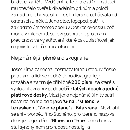
budoucí kariéře. Vzdělání na této prestižní instituci
mu otevřelo dveře k divadelním prknům a položil
základ pro jeho všestrannost, která ho odlišovala od
ostatních umělců. Jeho otec, logoped, patřil k
zakladatelům tohoto oboru v Československu, což
mohlo v mladém Josefovi podnítit cit pro dikci a
preciznost ve vyjadřování, které pak uplatňoval jak
na jevišti, tak před mikrofonem.
Nejznámější písně a diskografie
Josef Zíma zanechal nesmazatelnou stopu v české
populární a lidové hudbě. Jeho diskografie je
rozsáhlá a zahrnuje přibližně
200 písní
, za které si
vysloužil uznání v podobě
tří zlatých desek a jedné
platinové desky
. Mezi jeho nejznámější hity patří
nesmrtelné melodie jako
’Gina’
,
’Milenci v
texaskách’
,
’Zelené pláně’
a
’Bílá vrána’
. Neztratil
se ani v tvorbě Jiřího Suchého, pro kterého nazpíval
dnes již legendární
’Blues pro Tebe’
. Jeho hlas se
stal synonymem pro radost, nostalgii a