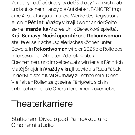
Zeile „Ty neděláš drogy, ty děláš drogy.” von sich gab
und auf seinem Handy die Aufkleber „BANGER” trug,
eine Anspielung auf frühere Werke des Regisseurs.
Auch in
Pět let
,
Vraždy v kraji
(wo er an der Seite
seiner
manželka
Andrea Uhlík Berecková spielte),
Král Šumavy
,
Noční operatér
und
Rekordwoman
stellte er sein schauspielerisches Können unter
Beweis. In
Rekordwoman
wird er 2025 die Rolle des
intersexuellen Athleten Zdeněk Koubek
übernehmen, und im selben Jahr wird er als Fähnrich
Matěj Šnajdr in
Vraždy v kraji
sowie als Ruda Fábek
in der Miniserie
Král Šumavy
zu sehen sein. Diese
Vielfalt an Rollen zeigt seine Fähigkeit, sich in
unterschiedlichste Charaktere hineinzuversetzen.
Theaterkarriere
Stationen: Divadlo pod Palmovkou und
Činoherní studio