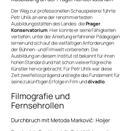
Der Weg zur professionellen Schauspielerei führte
Petr Uhlík an eine der renommiertesten
Ausbildungsstätten des Landes: die
Prager
Konservatorium
. Hier konnte er seine Fähigkeiten
vertiefen, unter der Anleitung erfahrener Pädagogen
lernen und sich auf die vielfältigen Anforderungen
der Bühnen- und Filmwelt vorbereiten. Die
Ausbildung an diesem Institut ist bekannt für ihren
hohen Standard und hat schon viele erfolgreiche
Künstler hervorgebracht. Für Petr Uhlík war diese
Zeit zweifellos prägend und legte das Fundament für
seine zukünftigen Erfolge in Film und
divadlo
.
Filmografie und
Fernsehrollen
Durchbruch mit Metoda Markovič: Hoijer