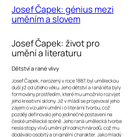
Josef Čapek: génius mezi
uměním a slovem
Josef Čapek: život pro
umění a literaturu
Dětství a rané vlivy
Josef Čapek, narozený v roce 1887, byl uměleckou
duší již od útlého věku. Jeho dětství a raná léta byly
formovány prostředím, které mu umožnilo rozvíjet
jeho kreativní sklony. Již v mládí se projevoval jeho
zájem o vizuální umění i o literární tvorbu, což
později definovalo jeho jedinečné postavení na
české umělecké scéně. Jeho raná umělecká tvorba
nesla stopy vlivů umění přírodních národů, což mu
dodávalo osobitý a originální charakter. Jako mladý