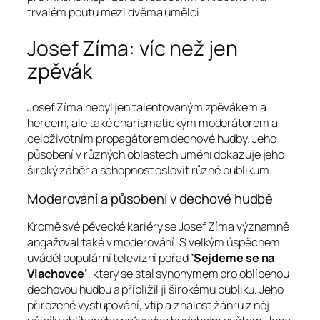
trvalém poutu mezi dvěma umělci.
Josef Zíma: víc než jen
zpěvák
Josef Zíma nebyl jen talentovaným zpěvákem a
hercem, ale také charismatickým moderátorem a
celoživotním propagátorem dechové hudby. Jeho
působení v různých oblastech umění dokazuje jeho
široký záběr a schopnost oslovit různé publikum.
Moderování a působení v dechové hudbě
Kromě své pěvecké kariéry se Josef Zíma významně
angažoval také v moderování. S velkým úspěchem
uváděl populární televizní pořad
’Sejdeme se na
Vlachovce’
, který se stal synonymem pro oblíbenou
dechovou hudbu a přiblížil ji širokému publiku. Jeho
přirozené vystupování, vtip a znalost žánru z něj