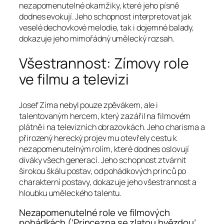
nezapomenutelné okamžiky, které jeho písně
dodnes evokují. Jeho schopnost interpretovat jak
veselé dechovkové melodie, tak i dojemné balady,
dokazuje jeho mimořádný umělecký rozsah.
Všestrannost: Zímovy role
ve filmu a televizi
Josef Zíma nebyl pouze zpěvákem, ale i
talentovaným hercem, který zazářil na filmovém
plátně i na televizních obrazovkách. Jeho charisma a
přirozený herecký projev mu otevřely cestu k
nezapomenutelným rolím, které dodnes oslovují
diváky všech generací. Jeho schopnost ztvárnit
širokou škálu postav, od pohádkových princů po
charakterní postavy, dokazuje jeho všestrannost a
hloubku uměleckého talentu.
Nezapomenutelné role ve filmových
pohádkách (’Princezna se zlatou hvězdou’,