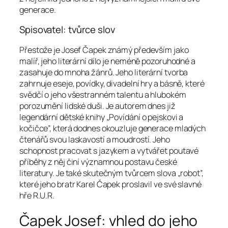
generace.
Spisovatel: tvůrce slov
Přestože je Josef Čapek známý především jako
malíř, jeho literární dílo je neméně pozoruhodné a
zasahuje do mnoha žánrů. Jeho literární tvorba
zahrnuje eseje, povídky, divadelní hry a básně, které
svědčí o jeho všestranném talentu a hlubokém
porozumění lidské duši. Je autorem dnes již
legendární dětské knihy „Povídání o pejskovi a
kočičce”, která dodnes okouzluje generace mladých
čtenářů svou laskavostí a moudrostí. Jeho
schopnost pracovat s jazykem a vytvářet poutavé
příběhy z něj činí významnou postavu české
literatury. Je také skutečným tvůrcem slova „robot”,
které jeho bratr Karel Čapek proslavil ve své slavné
hře R.U.R.
Čapek Josef: vhled do jeho