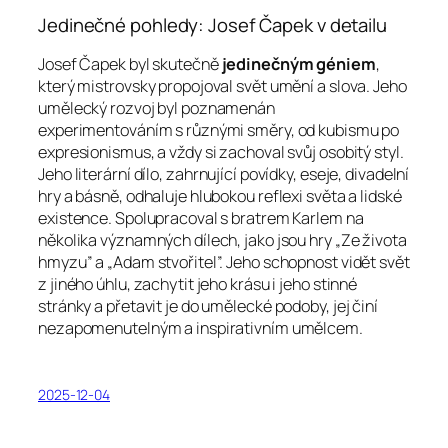
Jedinečné pohledy: Josef Čapek v detailu
Josef Čapek byl skutečně
jedinečným géniem
,
který mistrovsky propojoval svět umění a slova. Jeho
umělecký rozvoj byl poznamenán
experimentováním s různými směry, od kubismu po
expresionismus, a vždy si zachoval svůj osobitý styl.
Jeho literární dílo, zahrnující povídky, eseje, divadelní
hry a básně, odhaluje hlubokou reflexi světa a lidské
existence. Spolupracoval s bratrem Karlem na
několika významných dílech, jako jsou hry „Ze života
hmyzu” a „Adam stvořitel”. Jeho schopnost vidět svět
z jiného úhlu, zachytit jeho krásu i jeho stinné
stránky a přetavit je do umělecké podoby, jej činí
nezapomenutelným a inspirativním umělcem.
2025-12-04