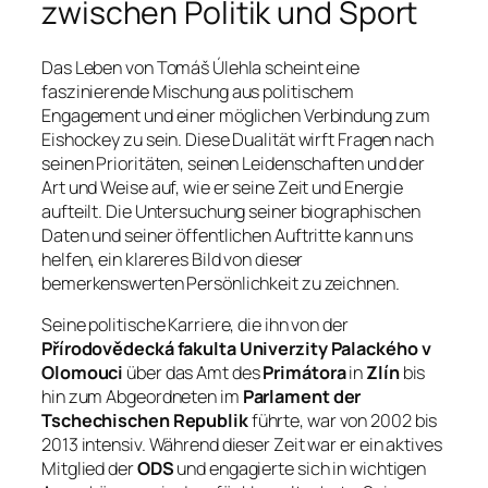
zwischen Politik und Sport
Das Leben von Tomáš Úlehla scheint eine
faszinierende Mischung aus politischem
Engagement und einer möglichen Verbindung zum
Eishockey zu sein. Diese Dualität wirft Fragen nach
seinen Prioritäten, seinen Leidenschaften und der
Art und Weise auf, wie er seine Zeit und Energie
aufteilt. Die Untersuchung seiner biographischen
Daten und seiner öffentlichen Auftritte kann uns
helfen, ein klareres Bild von dieser
bemerkenswerten Persönlichkeit zu zeichnen.
Seine politische Karriere, die ihn von der
Přírodovědecká fakulta Univerzity Palackého v
Olomouci
über das Amt des
Primátora
in
Zlín
bis
hin zum Abgeordneten im
Parlament der
Tschechischen Republik
führte, war von 2002 bis
2013 intensiv. Während dieser Zeit war er ein aktives
Mitglied der
ODS
und engagierte sich in wichtigen