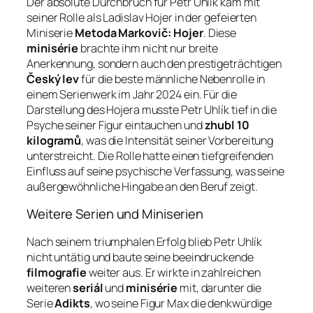
Der absolute Durchbruch für Petr Uhlík kam mit
seiner Rolle als Ladislav Hojer in der gefeierten
Miniserie
Metoda Markovič: Hojer
. Diese
minisérie
brachte ihm nicht nur breite
Anerkennung, sondern auch den prestigeträchtigen
Český lev
für die beste männliche Nebenrolle in
einem Serienwerk im Jahr 2024 ein. Für die
Darstellung des Hojera musste Petr Uhlík tief in die
Psyche seiner Figur eintauchen und
zhubl 10
kilogramů
, was die Intensität seiner Vorbereitung
unterstreicht. Die Rolle hatte einen tiefgreifenden
Einfluss auf seine psychische Verfassung, was seine
außergewöhnliche Hingabe an den Beruf zeigt.
Weitere Serien und Miniserien
Nach seinem triumphalen Erfolg blieb Petr Uhlík
nicht untätig und baute seine beeindruckende
filmografie
weiter aus. Er wirkte in zahlreichen
weiteren
seriál
und
minisérie
mit, darunter die
Serie
Adikts
, wo seine Figur Max die denkwürdige