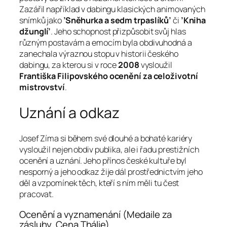
Zazářil například v dabingu klasických animovaných
snímků jako
’Sněhurka a sedm trpaslíků’
či
’Kniha
džunglí’
. Jeho schopnost přizpůsobit svůj hlas
různým postavám a emocím byla obdivuhodná a
zanechala výraznou stopu v historii českého
dabingu, za kterou si v roce
2008
vysloužil
Františka Filipovského ocenění za celoživotní
mistrovství
.
Uznání a odkaz
Josef Zíma si během své dlouhé a bohaté kariéry
vysloužil nejen obdiv publika, ale i řadu prestižních
ocenění a uznání. Jeho přínos české kultuře byl
nesporný a jeho odkaz žije dál prostřednictvím jeho
děl a vzpomínek těch, kteří s ním měli tu čest
pracovat.
Ocenění a vyznamenání (Medaile za
zásluhy, Cena Thálie)