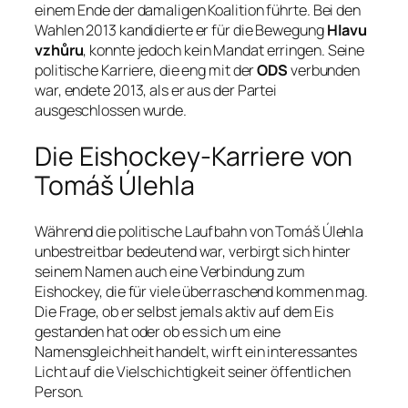
einem Ende der damaligen Koalition führte. Bei den
Wahlen 2013 kandidierte er für die Bewegung
Hlavu
vzhůru
, konnte jedoch kein Mandat erringen. Seine
politische Karriere, die eng mit der
ODS
verbunden
war, endete 2013, als er aus der Partei
ausgeschlossen wurde.
Die Eishockey-Karriere von
Tomáš Úlehla
Während die politische Laufbahn von Tomáš Úlehla
unbestreitbar bedeutend war, verbirgt sich hinter
seinem Namen auch eine Verbindung zum
Eishockey, die für viele überraschend kommen mag.
Die Frage, ob er selbst jemals aktiv auf dem Eis
gestanden hat oder ob es sich um eine
Namensgleichheit handelt, wirft ein interessantes
Licht auf die Vielschichtigkeit seiner öffentlichen
Person.