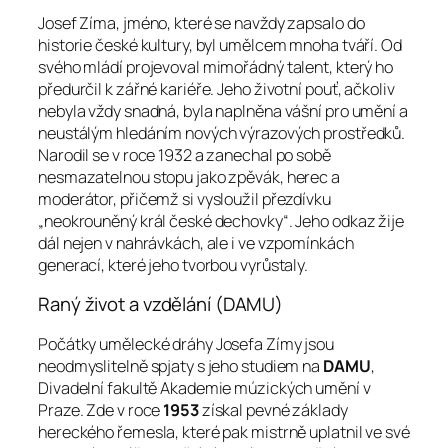
Josef Zíma, jméno, které se navždy zapsalo do
historie české kultury, byl umělcem mnoha tváří. Od
svého mládí projevoval mimořádný talent, který ho
předurčil k zářné kariéře. Jeho životní pouť, ačkoliv
nebyla vždy snadná, byla naplněna vášní pro umění a
neustálým hledáním nových výrazových prostředků.
Narodil se v roce 1932 a zanechal po sobě
nesmazatelnou stopu jako zpěvák, herec a
moderátor, přičemž si vysloužil přezdívku
„neokrouněný král české dechovky“. Jeho odkaz žije
dál nejen v nahrávkách, ale i ve vzpomínkách
generací, které jeho tvorbou vyrůstaly.
Raný život a vzdělání (DAMU)
Počátky umělecké dráhy Josefa Zímy jsou
neodmyslitelně spjaty s jeho studiem na
DAMU
,
Divadelní fakultě Akademie múzických umění v
Praze. Zde v roce
1953
získal pevné základy
hereckého řemesla, které pak mistrně uplatnil ve své