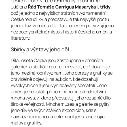
české kultuře. V roce 1991 mu bylo posmrtně
uděleno
Řád Tomáše Garrigua Masaryka I. třídy
,
což je jedno z nejvyšších státních vyznamenání
České republiky, a představuje tak nejvyšší poctu
jeho celoživotnímu dílu. Tato ocenění potvrzují jeho
nezpochybnitelné místo v historii českého umění a
literatury.
Sbírky a výstavy jeho děl
Díla Josefa Čapka jsou zastoupena v předních
galeriích a sbírkách po celém světě, což dokazuje
jeho mezinárodní význam. Jeho obrazy a grafiky se
pravidelně objevují na aukcích, kde dosahují
vysokých cen a jsou vyhledávány sběrateli. Jeho
umění je neustále připomínáno prostřednictvím
mnoha výstav, které představují jeho rozsáhlé dílo
široké veřejnosti. Mnohá muzea a galerie se pyšní
jeho díly ve svých stálých expozicích, kde si
návštěvníci mohou prohlédnout jeho fascinující
malby a grafiky.