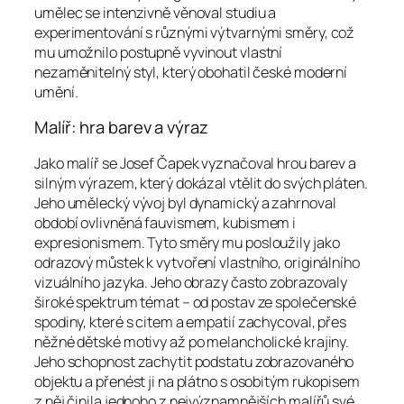
umělec se intenzivně věnoval studiu a
experimentování s různými výtvarnými směry, což
mu umožnilo postupně vyvinout vlastní
nezaměnitelný styl, který obohatil české moderní
umění.
Malíř: hra barev a výraz
Jako malíř se Josef Čapek vyznačoval hrou barev a
silným výrazem, který dokázal vtělit do svých pláten.
Jeho umělecký vývoj byl dynamický a zahrnoval
období ovlivněná fauvismem, kubismem i
expresionismem. Tyto směry mu posloužily jako
odrazový můstek k vytvoření vlastního, originálního
vizuálního jazyka. Jeho obrazy často zobrazovaly
široké spektrum témat – od postav ze společenské
spodiny, které s citem a empatií zachycoval, přes
něžné dětské motivy až po melancholické krajiny.
Jeho schopnost zachytit podstatu zobrazovaného
objektu a přenést ji na plátno s osobitým rukopisem
z něj činila jednoho z nejvýznamnějších malířů své