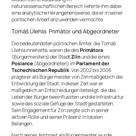
naturwissenschaftlichen Bereich lieferte ihm dabei
eine analytische Herangehensweise, die er in seiner
politischen Arbeit anzuwenden vermochte.
Tomáš Úlehla: Primátor und Abgeordneter
Die bedeutendsten politischen Ämter, die Tomáš
Úlehla innehatte, waren die des
Primátora
(Bürgermeisters) der Stadt
Zlín
und die eines
Poslance
(Abgeordneten) im
Parlament der
Tschechischen Republik
. Von 2002 bis 2006
prägte er als Bürgermeister von Zlín maßgeblich die
Entwicklung der Stadt. In dieser Zeit war er
maßgeblich an Entscheidungen beteiligt, die das
Leben der Bürger beeinflussten und die Infrastruktur
sowie das soziale Gefüge der Stadt gestalteten.
Sein Engagement für Zlín zeigte sich in seiner
aktiven Rolle und seiner Präsenz in lokalen
Belangen.
Nach seiner Amtszeit als Bürgermeister wurde