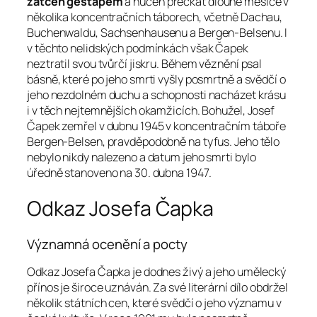
zatčen gestapem
a nucen přečkat dlouhé měsíce v
několika koncentračních táborech, včetně Dachau,
Buchenwaldu, Sachsenhausenu a Bergen-Belsenu. I
v těchto nelidských podmínkách však Čapek
neztratil svou tvůrčí jiskru. Během věznění psal
básně, které po jeho smrti vyšly posmrtně a svědčí o
jeho nezdolném duchu a schopnosti nacházet krásu
i v těch nejtemnějších okamžicích. Bohužel, Josef
Čapek zemřel v dubnu 1945 v koncentračním táboře
Bergen-Belsen, pravděpodobně na tyfus. Jeho tělo
nebylo nikdy nalezeno a datum jeho smrti bylo
úředně stanoveno na 30. dubna 1947.
Odkaz Josefa Čapka
Významná ocenění a pocty
Odkaz Josefa Čapka je dodnes živý a jeho umělecký
přínos je široce uznáván. Za své literární dílo obdržel
několik státních cen, které svědčí o jeho významu v