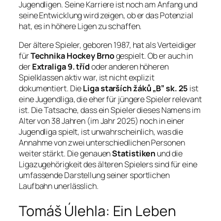
Jugendligen. Seine Karriere ist noch am Anfang und
seine Entwicklung wird zeigen, ob er das Potenzial
hat, es in höhere Ligen zu schaffen.
Der ältere Spieler, geboren 1987, hat als Verteidiger
für
Technika Hockey Brno
gespielt. Ob er auch in
der
Extraliga 9. tříd
oder anderen höheren
Spielklassen aktiv war, ist nicht explizit
dokumentiert. Die
Liga starších žáků „B” sk. 25
ist
eine Jugendliga, die eher für jüngere Spieler relevant
ist. Die Tatsache, dass ein Spieler dieses Namens im
Alter von 38 Jahren (im Jahr 2025) noch in einer
Jugendliga spielt, ist unwahrscheinlich, was die
Annahme von zwei unterschiedlichen Personen
weiter stärkt. Die genauen
Statistiken
und die
Ligazugehörigkeit des älteren Spielers sind für eine
umfassende Darstellung seiner sportlichen
Laufbahn unerlässlich.
Tomáš Úlehla: Ein Leben