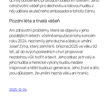
učinily oblíbeného průvodce hudebním světem. Jeho
celoživotní vášeň pro dechovku a lidovou hudbu z
něj udělala skutečného ambasadora tohoto žánru.
Pozdní léta a trvalá vášeň
Ani zdravotní problémy, které se objevily v jeho
pozdějších letech, včetně amputace nohy koncem
roku 2024, nezlomily jeho ducha a lásku k umění.
Josef Zíma, který zemřel 6. března 2025 ve věku 92
let, až do svých posledních chvil projevoval
nezdolnou vůli tvořit a bavit. Jeho odkaz je trvalý a
jeho hudba a herecké výkony budou nadále
inspirovat a těšit budoucí generace. Jeho život a dílo
jsou důkazem, že umění nezná věku ani hranic.
2025-12-04