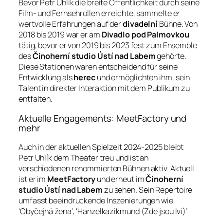
Bevor Petr Uhlík die breite Öffentlichkeit durch seine
Film- und Fernsehrollen erreichte, sammelte er
wertvolle Erfahrungen auf der
divadelní
Bühne. Von
2018 bis 2019 war er am
Divadlo pod Palmovkou
tätig, bevor er von 2019 bis 2023 fest zum Ensemble
des
Činoherní studio Ústí nad Labem
gehörte.
Diese Stationen waren entscheidend für seine
Entwicklung als
herec
und ermöglichten ihm, sein
Talent in direkter Interaktion mit dem Publikum zu
entfalten.
Aktuelle Engagements: MeetFactory und
mehr
Auch in der aktuellen Spielzeit 2024-2025 bleibt
Petr Uhlík dem Theater treu und ist an
verschiedenen renommierten Bühnen aktiv. Aktuell
ist er im
MeetFactory
und erneut im
Činoherní
studio Ústí nad Labem
zu sehen. Sein Repertoire
umfasst beeindruckende Inszenierungen wie
'Obyčejná žena’, 'Hanzelkazikmund (Zde jsou lvi)’