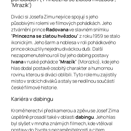
'Mrazík’)
Diváci si Josefa Zímu nejvíce spojují s jeho
působivými rolemi ve filmových pohádkách. Jeho
ztvárnění prince
Radovana
ve slavném snímku
’Princezna se zlatou hvězdou’
z roku 1959 se stalo
ikonickým. Jeho šarm a noblesa v roli pohádkového
prince okouzlily nejednu diváckou duši. Další
nezapomenutelnou rolí byl jeho dabing postavy
Ivana
v ruské pohádce
’Mrazík’
(Morozko), kde jeho
hlas dodal postavě osobitý charakter a humornou
rovinu, kterou si diváci oblíbili. Tyto role mu zajistily
místo v srdcích diváků a staly se nedílnou součástí
české filmové historie.
Kariéra v dabingu
Kromě herectví před kamerou a zpěvu se Josef Zíma
úspěšně prosadil také v oblasti
dabingu
. Jeho hlas
byl slyšet v mnoha známých filmech, kde vtěloval
postavy do života s nezaměnitelností a citem.