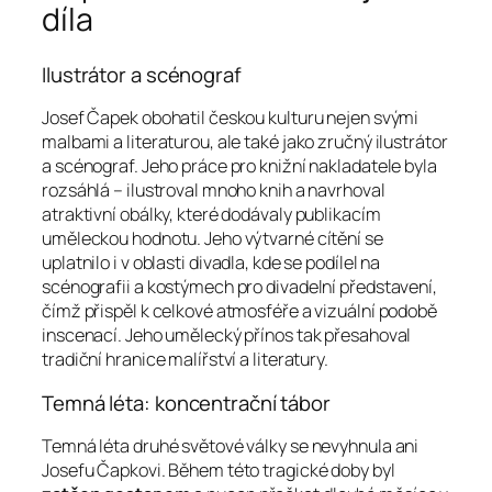
díla
Ilustrátor a scénograf
Josef Čapek obohatil českou kulturu nejen svými
malbami a literaturou, ale také jako zručný ilustrátor
a scénograf. Jeho práce pro knižní nakladatele byla
rozsáhlá – ilustroval mnoho knih a navrhoval
atraktivní obálky, které dodávaly publikacím
uměleckou hodnotu. Jeho výtvarné cítění se
uplatnilo i v oblasti divadla, kde se podílel na
scénografii a kostýmech pro divadelní představení,
čímž přispěl k celkové atmosféře a vizuální podobě
inscenací. Jeho umělecký přínos tak přesahoval
tradiční hranice malířství a literatury.
Temná léta: koncentrační tábor
Temná léta druhé světové války se nevyhnula ani
Josefu Čapkovi. Během této tragické doby byl