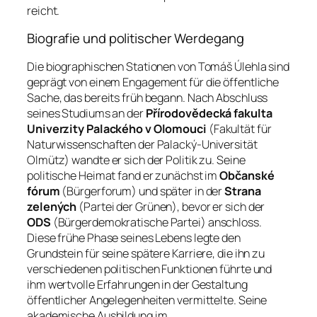
reicht.
Biografie und politischer Werdegang
Die biographischen Stationen von Tomáš Úlehla sind
geprägt von einem Engagement für die öffentliche
Sache, das bereits früh begann. Nach Abschluss
seines Studiums an der
Přírodovědecká fakulta
Univerzity Palackého v Olomouci
(Fakultät für
Naturwissenschaften der Palacký-Universität
Olmütz) wandte er sich der Politik zu. Seine
politische Heimat fand er zunächst im
Občanské
fórum
(Bürgerforum) und später in der
Strana
zelených
(Partei der Grünen), bevor er sich der
ODS
(Bürgerdemokratische Partei) anschloss.
Diese frühe Phase seines Lebens legte den
Grundstein für seine spätere Karriere, die ihn zu
verschiedenen politischen Funktionen führte und
ihm wertvolle Erfahrungen in der Gestaltung
öffentlicher Angelegenheiten vermittelte. Seine
akademische Ausbildung im