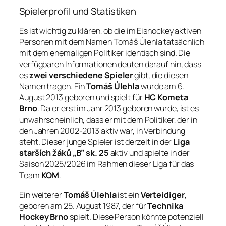
Spielerprofil und Statistiken
Es ist wichtig zu klären, ob die im Eishockey aktiven
Personen mit dem Namen Tomáš Úlehla tatsächlich
mit dem ehemaligen Politiker identisch sind. Die
verfügbaren Informationen deuten darauf hin, dass
es
zwei verschiedene Spieler
gibt, die diesen
Namen tragen. Ein
Tomáš Úlehla
wurde am 6.
August 2013 geboren und spielt für
HC Kometa
Brno
. Da er erst im Jahr 2013 geboren wurde, ist es
unwahrscheinlich, dass er mit dem Politiker, der in
den Jahren 2002-2013 aktiv war, in Verbindung
steht. Dieser junge Spieler ist derzeit in der
Liga
starších žáků „B” sk. 25
aktiv und spielte in der
Saison 2025/2026 im Rahmen dieser Liga für das
Team
KOM
.
Ein weiterer
Tomáš Úlehla
ist ein
Verteidiger
,
geboren am 25. August 1987, der für
Technika
Hockey Brno
spielt. Diese Person könnte potenziell