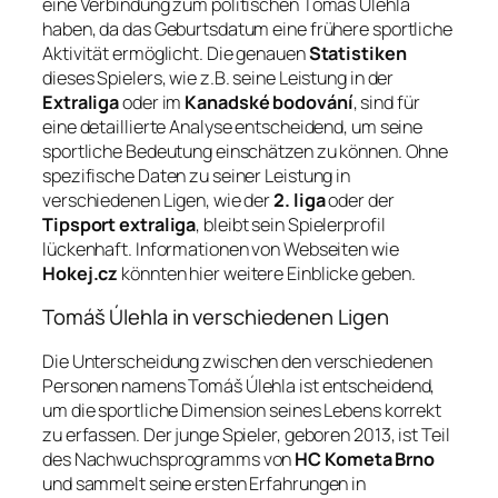
eine Verbindung zum politischen Tomáš Úlehla
haben, da das Geburtsdatum eine frühere sportliche
Aktivität ermöglicht. Die genauen
Statistiken
dieses Spielers, wie z.B. seine Leistung in der
Extraliga
oder im
Kanadské bodování
, sind für
eine detaillierte Analyse entscheidend, um seine
sportliche Bedeutung einschätzen zu können. Ohne
spezifische Daten zu seiner Leistung in
verschiedenen Ligen, wie der
2. liga
oder der
Tipsport extraliga
, bleibt sein Spielerprofil
lückenhaft. Informationen von Webseiten wie
Hokej.cz
könnten hier weitere Einblicke geben.
Tomáš Úlehla in verschiedenen Ligen
Die Unterscheidung zwischen den verschiedenen
Personen namens Tomáš Úlehla ist entscheidend,
um die sportliche Dimension seines Lebens korrekt
zu erfassen. Der junge Spieler, geboren 2013, ist Teil
des Nachwuchsprogramms von
HC Kometa Brno
und sammelt seine ersten Erfahrungen in