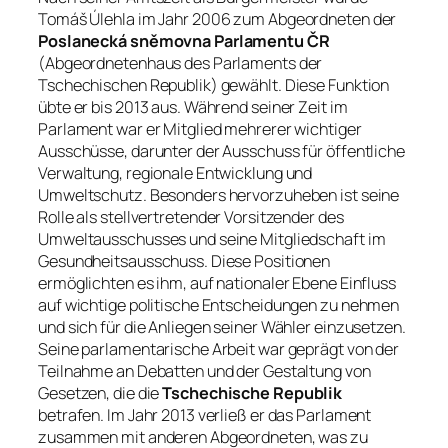
Tomáš Úlehla im Jahr 2006 zum Abgeordneten der
Poslanecká sněmovna Parlamentu ČR
(Abgeordnetenhaus des Parlaments der
Tschechischen Republik) gewählt. Diese Funktion
übte er bis 2013 aus. Während seiner Zeit im
Parlament war er Mitglied mehrerer wichtiger
Ausschüsse, darunter der Ausschuss für öffentliche
Verwaltung, regionale Entwicklung und
Umweltschutz. Besonders hervorzuheben ist seine
Rolle als stellvertretender Vorsitzender des
Umweltausschusses und seine Mitgliedschaft im
Gesundheitsausschuss. Diese Positionen
ermöglichten es ihm, auf nationaler Ebene Einfluss
auf wichtige politische Entscheidungen zu nehmen
und sich für die Anliegen seiner Wähler einzusetzen.
Seine parlamentarische Arbeit war geprägt von der
Teilnahme an Debatten und der Gestaltung von
Gesetzen, die die
Tschechische Republik
betrafen. Im Jahr 2013 verließ er das Parlament
zusammen mit anderen Abgeordneten, was zu