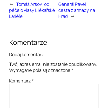
←
Tomáš Arsov: od
Generál Pavel:
péče o vlasy k lékařské
cesta z armády na
kariéře
Hrad
→
Komentarze
Dodaj komentarz
Twój adres email nie zostanie opublikowany.
Wymagane pola są oznaczone
*
Komentarz
*