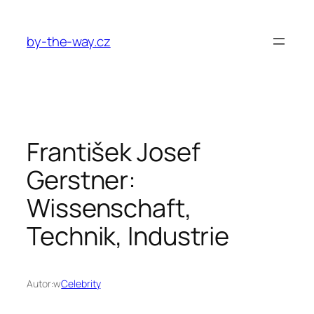
Przejdź
do
by-the-way.cz
treści
František Josef
Gerstner:
Wissenschaft,
Technik, Industrie
Autor:
w
Celebrity