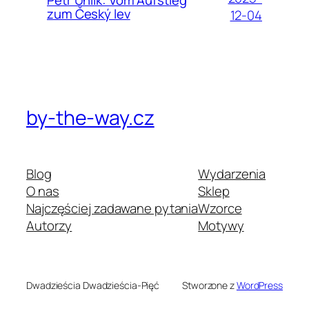
zum Český lev
12-04
by-the-way.cz
Blog
Wydarzenia
O nas
Sklep
Najczęściej zadawane pytania
Wzorce
Autorzy
Motywy
Dwadzieścia Dwadzieścia-Pięć
Stworzone z
WordPress