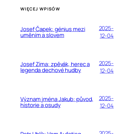
WIĘCEJ WPISÓW
2025-
Josef Čapek: génius mezi
uměním a slovem
12-04
2025-
Josef Zíma: zpěvák, herec a
legenda dechové hudby
12-04
2025-
Význam jména Jakub: původ,
historie a osudy
12-04
2025-
Petr Uhlík: Vom Aufstieg